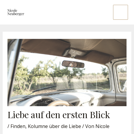
Zum
Main
Inhalt
Men
springen
Liebe auf den ersten Blick
/
Finden
,
Kolumne über die Liebe
/ Von
Nicole